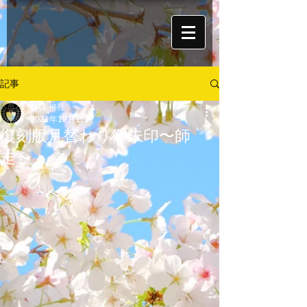
記事
春日 神社
2021年12月1日
復刻版月替わり御朱印〜師
走〜