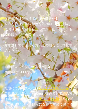
【復刻版月替わり御朱印〜師走〜】
今月も月替り御朱印は令和2年12月に授与し
ておりました超冨嶽三十六景「山下白雨」も
復刻版として再登場します。
昨年逃してしまった方はこの機会にぜひお求
めください。
御朱印は12/1(水)から授与開始。
初穂料は1000円です。
社頭にてお求めの方は
授与所受付時間予定
を
ご参考にお参りください。郵送でお求めの方
は当ホームページ《
お守り・御朱印
》へお進
みください。12月限定になりますのでお早め