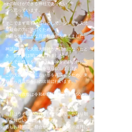
その助けができる神社でありたい。
そう思っています。
そこでまず最初に当社として、少しでも天児
屋根命の力に近づくため、
神話を元に新たな月次祭の形を考えました。
神話において天照大御神がお隠れになったと
き、世の中は闇に包まれました。
そこでお祭りを行い、大御神を岩戸の外に出
したことで世界に光を取り戻しました。
この天岩戸神話に近い形を再現するため、来
月から月次祭を日の出前に行います。
最初の月次祭は令和4年3月17日午前5:50とし
ます。
当日はライブ配信も行いますので、かなり朝
早く難しいとは思いますが、
もしお時間にご都合がつきましたら、遥拝に