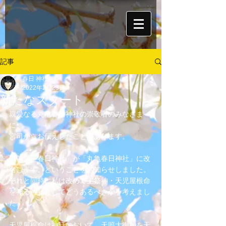
記事
春日 神社
2022年2月23日
新たなスタート
親愛なる丸亀春日神社の崇敬者のみなさま
に、
宮司からお伝えしたことがあります。
以前、「春日神社」が「丸亀春日神社」に改
名します、ということをお知らせしました。
それと同時に私は改めて主祭神・天児屋根命
を祀る神社としてどうあるべきかを考えまし
た。
天児屋根命は神話において、天照大御神を天