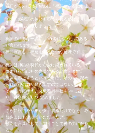
岩戸から外に出すために「祝詞」を奏上しま
した。
そのため祝詞の神とも称えられるわけです。
ここに私は注目しました。
祝詞の語源は一説に「宣(の)り問う」である
と言われます。
神に宣言し、神意を問うという意味です。
祝詞は神話の時代から受け継がれている。
つまり祝詞は神の言葉であると言えます。
祝詞を奏上するということは、その中に秘め
られた神の力が動き出すのではないか。
そのように考え、丸亀春日神社を”神に宣
り、神に問ふ社”と定めました。
さらに祝詞を神主が奏上するだけでなく、み
なさまにも使っていただきたい。
願いを言葉にして、問うことで神の力に触れ
る。