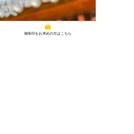
御朱印をお求めの方はこちら
コメント
7月丸亀春日神社予定
5月丸亀春日神
コメントを追加…