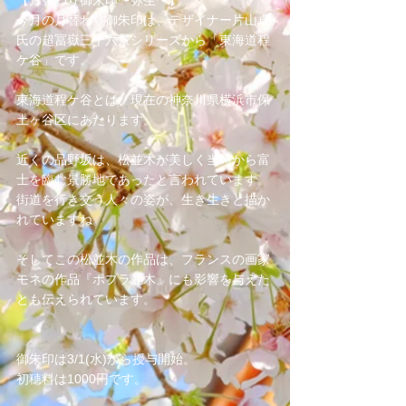
【月替わり御朱印〜弥生〜】
今月の月替わり御朱印は、デザイナー片山卓
氏の超冨嶽三十六景シリーズから「東海道程
ケ谷」です。
東海道程ケ谷とは、現在の神奈川県横浜市保
土ヶ谷区にあたります。
近くの品野坂は、松並木が美しく当時から富
士を臨む景勝地であったと言われています。
街道を行き交う人々の姿が、生き生きと描か
れていますね。
そしてこの松並木の作品は、フランスの画家
モネの作品『ポプラ並木』にも影響を与えた
とも伝えられています。
御朱印は3/1(水)から授与開始。
初穂料は1000円です。