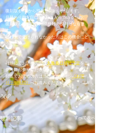
復刻版も3/1から授与を開始いたします。
月替わり御朱印は3年目に入っているため、
復刻版も過去2年分、3種類の授与となりま
す。
これまで受けられなかった方はこの機会にど
うぞ。
社頭にてお求めの方は
丸亀春日神社予定
をご
参考にお参りください。
郵送でお求めの方は当ホームページ
《お守
り・御朱印》
へお進みください。
すべて表示
最新記事