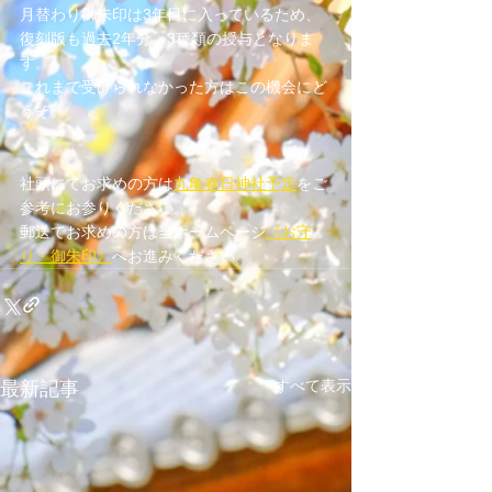
月替わり御朱印は3年目に入っているため、
復刻版も過去2年分、3種類の授与となりま
す。
これまで受けられなかった方はこの機会にど
うぞ。
社頭にてお求めの方は
丸亀春日神社予定
をご
参考にお参りください。
郵送でお求めの方は当ホームページ
《お守
り・御朱印》
へお進みください。
すべて表示
最新記事