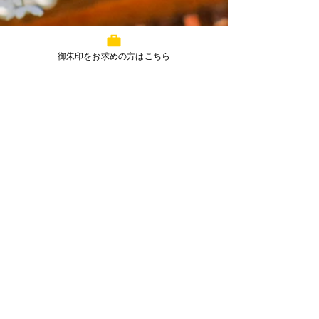
御朱印をお求めの方はこちら
コメント
7月丸亀春日神社予定
5月丸亀春日神
コメントを追加…
― 丸亀春日神社 ―