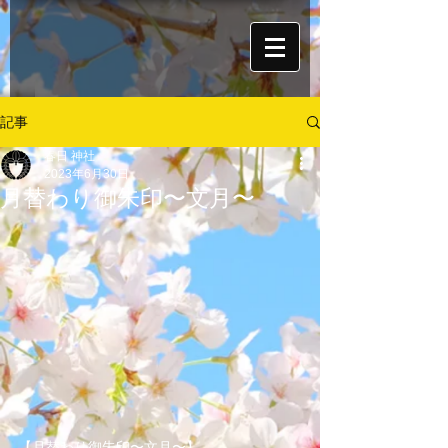
記事
春日 神社
2023年6月30日
月替わり御朱印〜文月〜
【月替わり御朱印〜文月〜】