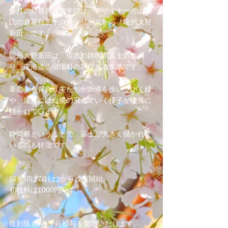
今月の月替わり御朱印は、デザイナー片山卓
氏の超冨嶽三十六景シリーズから「駿州大野
新田」です。
駿州大野新田は、現在の静岡県富士市にあ
り、東海道の宿場町の間にある集落です。
葦の束を背負う牛たちが街道を歩いていく様
や、遠景には白鷺の飛んでいく様子が優雅に
描かれています。
静岡県ということで、富士が大きく描かれて
いるのも特徴です。
御朱印は7/1(土)から授与開始。
初穂料は1000円です。
復刻版も7/1から授与を開始いたします。