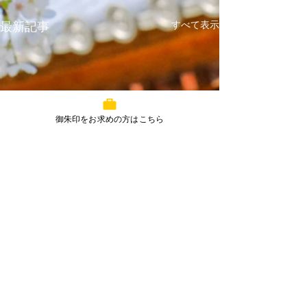
すべて表示
最新記事
御朱印をお求めの方はこちら
コメント