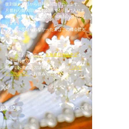
復刻版も10/1から授与を開始いたします。
月替わり御朱印はこの10月で4年目に入りま
した。復刻版も過去3年分、4種類の授与とな
ります。
これまで受けられなかった方はこの機会にど
うぞ。
社頭にてお求めの方は
丸亀春日神社予定
をご
参考にお参りください。
郵送でお求めの方は当ホームページ
《お守
り・御朱印》
へお進みください。
すべて表示
最新記事