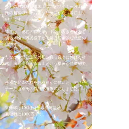
【月替わり御朱印〜神無月〜】
今月の月替わり御朱印は、デザイナー片山卓
氏の超冨嶽三十六景シリーズから「遠江山
中」です。
遠江は、現在の静岡県。中心の大きな材木を
切る木挽き職人様子が非常に印象的な北斎の
絵です。
たなびく煙と山間の形、真っ直ぐに伸びる材
木、遠景に見える富士という構造が特徴的で
す。
そんな北斎の絵を色彩豊かに描いた、デザイ
ナー片山卓氏の作品を御朱印にしました。
御朱印は10/1(日)から授与開始。
初穂料は1000円です。