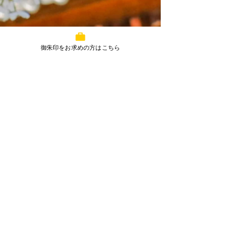
御朱印をお求めの方はこちら
コメント
7月丸亀春日神社予定
5月丸亀春日神
コメントを追加…