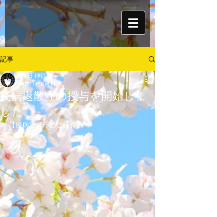
記事
春日 神社
2021年6月1日
疫病退散守の授与を開始しま
した。
【疫病退散守のご紹介】