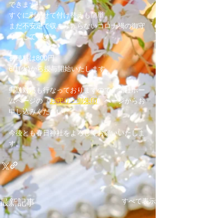
できます。
すぐに剥がせて付け替えも簡単。
まだ不安定で収まりきらないコロナ禍の御守
りとしてぜひ。
初穂料は800円。
6/1(火)から授与開始いたします。
郵送対応も行なっておりますので、当社ホー
ムページの《
お守り・御朱印
》ページからお
申し込みください。
今後とも春日神社をよろしくお願いいたしま
す。
すべて表示
最新記事