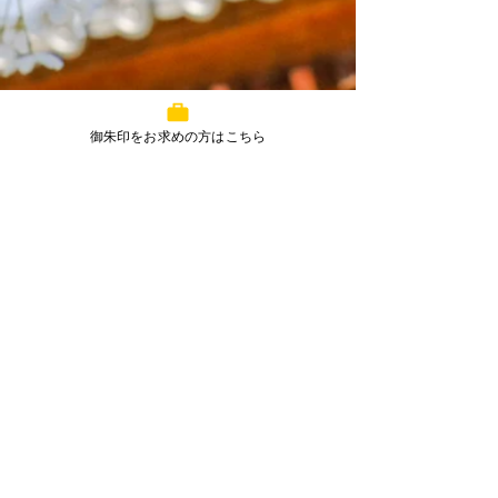
御朱印をお求めの方はこちら
コメント
7月丸亀春日神社予定
5月丸亀春日神
コメントを追加…