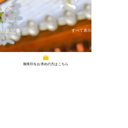
すべて表示
最新記事
御朱印をお求めの方はこちら