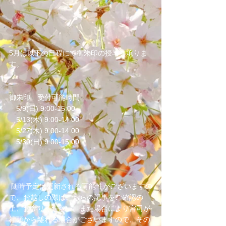
5月は以下の日程にて御朱印の授与を承りま
す。
御朱印　受付可能時間 　　　
　5/9(日) 9:00-15:00
　5/13(木) 9:00-14:00 　　
　5/27(木) 9:00-14:00
　5/30(日) 9:00-15:00
 随時予定は更新される可能性がございますの
で、お越しの際はこちらの記事をご確認の
上、お参りください。また場合により宮司が
社頭から離れる場合がございますので、その