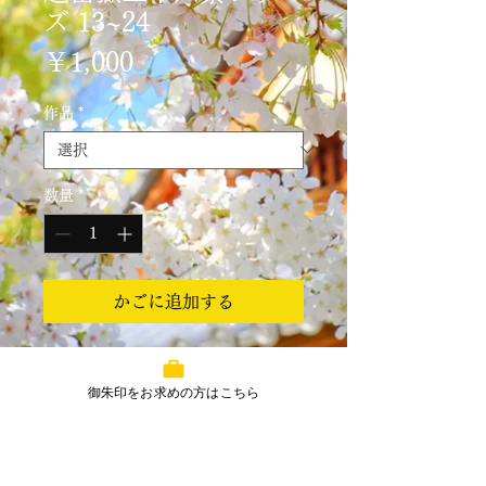
ズ 13~24
価
￥1,000
格
作品
*
数量
*
かごに追加する
デザイナー片山卓氏の作品『超冨嶽
三十六景』シリーズとのコラボ御朱
御朱印をお求めの方はこちら
印です。