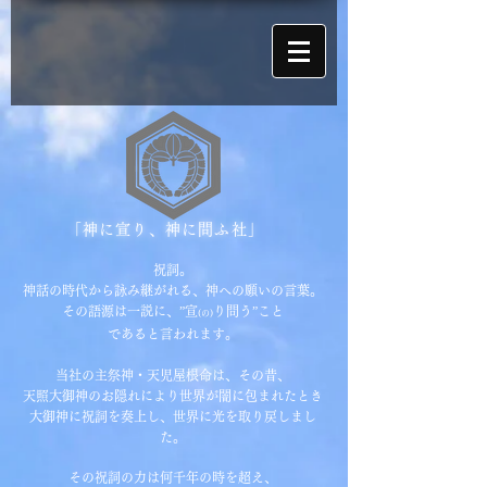
「神に宣り、神に問ふ社」
祝詞。
神話の時代から詠み継がれる、神への願いの言葉。
その語源は一説に、”宣
り問う”こと
(の)
であると言われます。
当社の主祭神・天児屋根命は、その昔、
天照大御神のお隠れにより
世界が闇に包まれたとき
大御神に祝詞を奏上し、世界に光を取り戻しまし
た。
その祝詞の力は何千年の時を超え、