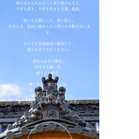
神の手から人の手へと受け継がれます。
千年を貫き、千年を生きた言葉、祝詞。
思いを言葉にして、神に問う。
そのとき、祝詞に秘められた神の力が動き出しま
す。
どうぞ天児屋根命の御前にて、
語りかけてみてください。
諦められない夢を、
切実なる願いを、
限りない愛を。
神に宣り、神に問ふ社。
この場所があなたにとっての、
新たな始まりの場所であらんことを。