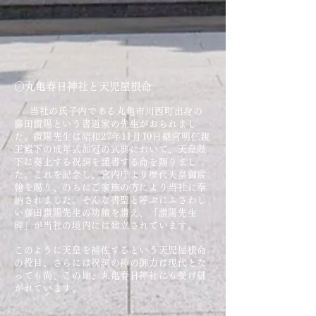
○丸亀春日神社と天児屋根命
当社の氏子内である丸亀市川西町出身の
藤田讃陽という書道家の先生がおられまし
た。讃陽先生は昭和27年11月10日継宮明仁親
王殿下
の成年式加冠の式典​において、天皇陛
下に奏上する祝詞を謹書する命を賜りまし
た。これを記念し、宮内庁より歴代天皇御宸
翰を賜り、のちにご家族の方により当社に奉
納されました。そんな書聖と呼ぶにふさわし
い藤田讃陽先生の功績を讃え、「讃陽先生
碑」が当社の境内には建立されています。
このように天皇を補佐するという天児屋根命
の役目、さらには祝詞の神の御力は現代とな
っても尚、この地、丸亀春日神社にも
受け継
がれています。