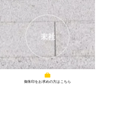
​
末社
○川西宮
御朱印をお求めの方はこちら
春日神社の氏子の中で、先の大戦において
名誉の死を遂げられた英霊を祀ります。
○発明神社
御祭神：素戔嗚尊 大己貴神 三穂津姫
発明にまつわる偉人：
聖徳太子 平賀源内 北里柴三郎 二宮忠八
他計22名