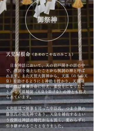
御祭神
天児屋根命
（あめのこやねのみこと）
日本神話において、天の岩戸開きの話の中
で、祝詞を奏上したことから祝詞の神と呼ば
れます。また天照大御神から、天孫
（のちの天
皇）
を助けるようにと神勅を授かり、天孫降
臨の際は邇邇芸命に仕え、重役をになったこ
とから天孫輔弼
（天皇を助ける）
の神とも称え
られています。
大和朝廷で神事を司った中臣氏、つまり後の
藤原氏の祖先神であり、天皇を補佐するとい
う役割は神話の時代からも長く、変わらずに
引き継がれることとなりました。