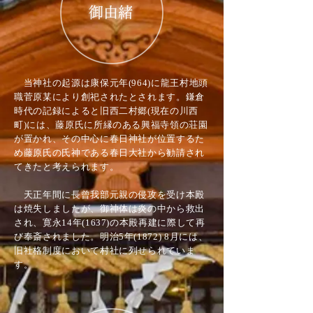
​御由緒
当神社の起源は康保元年(964)に龍王村地頭
職菅原某により創祀されたとされます。鎌倉
時代の記録によると旧西二村郷(現在の川西
町)には、藤原氏に所縁のある興福寺領の荘園
が置かれ、その中心に春日神社が位置するた
め藤原氏の氏神である春日大社から勧請され
てきたと考えられます。
天正年間に長曾我部元親の侵攻を受け本殿
は焼失しましたが、御神体は炎の中から救出
され、寛永14年(1637)の本殿再建に際して再
び奉斎されました。明治5年(1872) 8月には、
旧社格制度において村社に列せられていま
す。